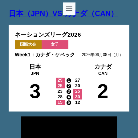
日本（JPN）VS カナダ（CAN）
ネーションズリーグ2026
国際大会
女子
Week1：カナダ・ケベック
2026年06月08日（月）
日本
カナダ
JPN
CAN
29
27
1
3
2
25
20
2
23
25
3
28
30
4
15
12
5