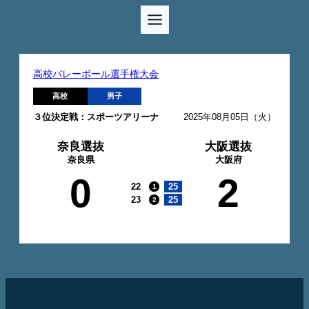
高校バレーボール選手権大会
高校
男子
３位決定戦：スポーツアリーナ
2025年08月05日（火）
奈良選抜
大阪選抜
奈良県
大阪府
0
2
22
25
1
23
25
2