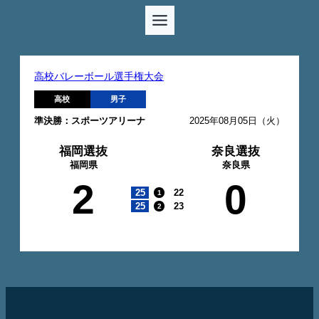
高校バレーボール選手権大会
高校
男子
準決勝：スポーツアリーナ
2025年08月05日（火）
福岡選抜
奈良選抜
福岡県
奈良県
2
0
25
22
1
25
23
2