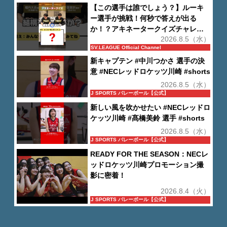
【この選手は誰でしょう？】ルーキ
ー選手が挑戦！何秒で答えが出る
か！？アキネータークイズチャレン
2026.8.5（水）
ジ
SV.LEAGUE Official Channel
新キャプテン #中川つかさ 選手の決
意 #NECレッドロケッツ川崎 #shorts
2026.8.5（水）
J SPORTS バレーボール【公式】
新しい風を吹かせたい #NECレッドロ
ケッツ川崎 #髙橋美鈴 選手 #shorts
2026.8.5（水）
J SPORTS バレーボール【公式】
READY FOR THE SEASON：NECレ
ッドロケッツ川崎プロモーション撮
影に密着！
2026.8.4（火）
J SPORTS バレーボール【公式】