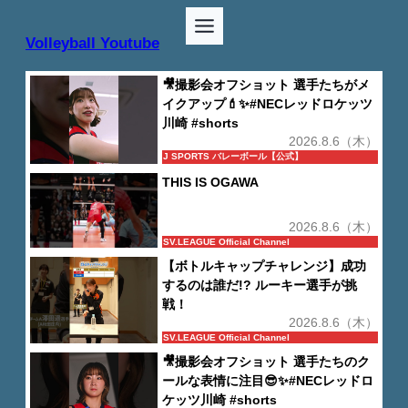
Volleyball Youtube
🎥撮影会オフショット 選手たちがメ
イクアップ💄✨#NECレッドロケッツ
川崎 #shorts
2026.8.6（木）
J SPORTS バレーボール【公式】
THIS IS OGAWA
2026.8.6（木）
SV.LEAGUE Official Channel
【ボトルキャップチャレンジ】成功
するのは誰だ!? ルーキー選手が挑
戦！
2026.8.6（木）
SV.LEAGUE Official Channel
🎥撮影会オフショット 選手たちのク
ールな表情に注目😎✨#NECレッドロ
ケッツ川崎 #shorts