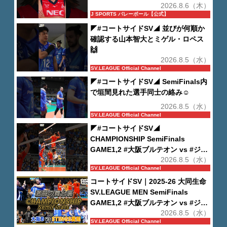
2026.8.6（木）
J SPORTS バレーボール【公式】
◤#コートサイドSV◢ 並びが何順か
確認する山本智大とミゲル・ロペス
🙌
2026.8.5（水）
SV.LEAGUE Official Channel
◤#コートサイドSV◢ SemiFinals内
で垣間見れた選手同士の絡み☺️
2026.8.5（水）
SV.LEAGUE Official Channel
◤#コートサイドSV◢
CHAMPIONSHIP SemiFinals
GAME1,2 #大阪ブルテオン vs #ジェ
2026.8.5（水）
イテクトSTINGS愛知 の様子をお届
SV.LEAGUE Official Channel
け🎥
コートサイドSV｜2025-26 大同生命
SV.LEAGUE MEN SemiFinals
GAME1,2 #大阪ブルテオン vs #ジェ
2026.8.5（水）
イテクトSTINGS愛知
SV.LEAGUE Official Channel