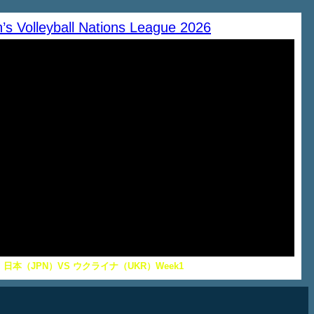
’s Volleyball Nations League 2026
日本（JPN）VS ウクライナ（UKR）Week1