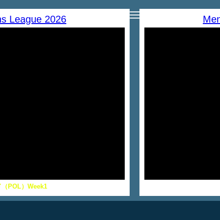
ons League 2026
Men
（POL）Week1