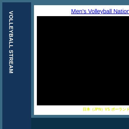
Men’s Volleyball Nati
VOLLEYBALL STREAM
日本（JPN）VS ポーランド